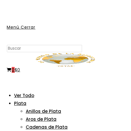
Ir
al
contenido
Menú
Cerrar
Buscar
Pulsa
en
Escape
esta
para
web
0
$
0
cerrar
el
panel
de
Ver Todo
búsqueda.
Plata
Anillos de Plata
Aros de Plata
Cadenas de Plata