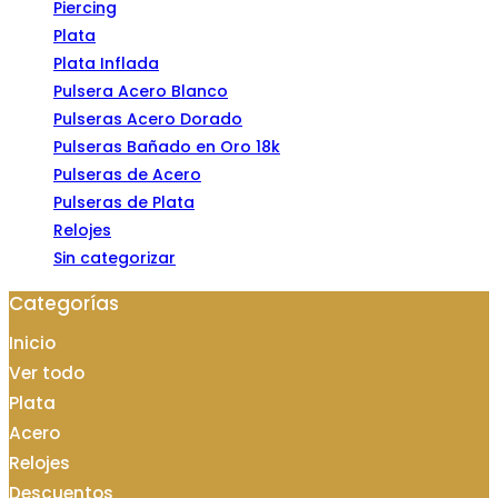
Piercing
Plata
Plata Inflada
Pulsera Acero Blanco
Pulseras Acero Dorado
Pulseras Bañado en Oro 18k
Pulseras de Acero
Pulseras de Plata
Relojes
Sin categorizar
Categorías
Inicio
Ver todo
Plata
Acero
Relojes
Descuentos