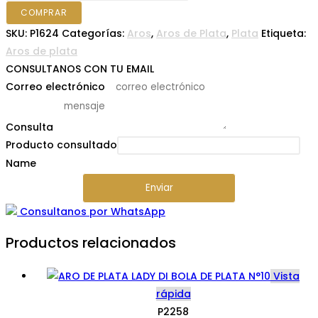
DE
COMPRAR
PLATA
SKU:
P1624
Categorías:
Aros
,
Aros de Plata
,
Plata
Etiqueta:
TREPADOR
Aros de plata
C/6
CONSULTANOS CON TU EMAIL
CíRCULOS
Correo electrónico
*
cantidad
Consulta
*
Producto consultado
Name
Enviar
Consultanos por WhatsApp
Productos relacionados
Vista
rápida
P2258