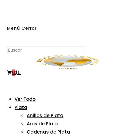
Ir
al
contenido
Menú
Cerrar
Buscar
Pulsa
en
Escape
esta
para
web
0
$
0
cerrar
el
panel
de
Ver Todo
búsqueda.
Plata
Anillos de Plata
Aros de Plata
Cadenas de Plata