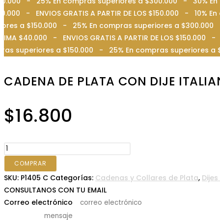
$150.000 - 25% En compras superiores a $300.000 - 30% 
0.000 - ENVIOS GRATIS A PARTIR DE LOS $150.000 - 10% En 
riores a $150.000 - 25% En compras superiores a $300.0
NIMA $40.000 - ENVIOS GRATIS A PARTIR DE LOS $150.000 - 
as superiores a $150.000 - 25% En compras superiores a 
CADENA DE PLATA CON DIJE ITALI
$
16.800
CADENA
DE
COMPRAR
PLATA
SKU:
P1405 C
Categorías:
Cadenas y Collares de Plata
,
Dijes
CON
CONSULTANOS CON TU EMAIL
DIJE
Correo electrónico
*
ITALIANO