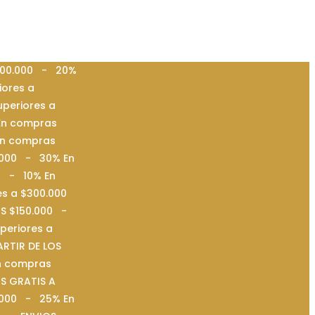
$100.000 - 20%
iores a
periores a
En compras
En compras
0.000 - 30% En
0 - 10% En
es a $300.000
OS $150.000 -
periores a
RTIR DE LOS
n compras
S GRATIS A
0.000 - 25% En