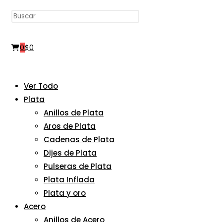
Pulsa
búsqueda
Escape
para
0
$
0
cerrar
el
de
panel
Ver Todo
de
Plata
búsqueda.
Anillos de Plata
Aros de Plata
la
Cadenas de Plata
Dijes de Plata
Pulseras de Plata
web
Plata Inflada
Plata y oro
Acero
Anillos de Acero