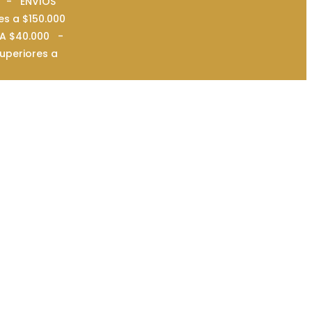
0 - ENVIOS
es a $150.000
IMA $40.000 -
uperiores a