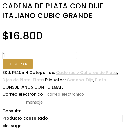
CADENA DE PLATA CON DIJE
ITALIANO CUBIC GRANDE
$
16.800
CADENA
DE
COMPRAR
PLATA
SKU:
P1405 H
Categorías:
Cadenas y Collares de Plata
,
CON
Dijes de Plata
,
Plata
Etiquetas:
Cadena
,
Dije
,
Plata
DIJE
CONSULTANOS CON TU EMAIL
ITALIANO
Correo electrónico
*
CUBIC
GRANDE
Consulta
*
cantidad
Producto consultado
Message