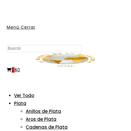
Ir
al
contenido
Menú
Cerrar
Buscar
Pulsa
en
Escape
esta
para
web
0
$
0
cerrar
el
panel
de
Ver Todo
búsqueda.
Plata
Anillos de Plata
Aros de Plata
Cadenas de Plata