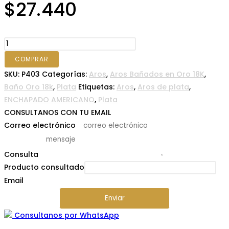
$
27.440
ARGOLLA
BAÑO
COMPRAR
EN
SKU:
P403
Categorías:
Aros
,
Aros Bañados en Oro 18K
,
ORO
Baño Oro 18k
,
Plata
Etiquetas:
Aros
,
Aros de plata
,
18K
ENCHAPADO AMERICANO
,
Plata
TIPO
CONSULTANOS CON TU EMAIL
RECTANGULAR
Correo electrónico
*
ZIRCON
POR
Consulta
*
DELANDE
Producto consultado
GRANDE
Email
cantidad
Enviar
Consultanos por WhatsApp