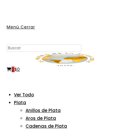
Ir
al
contenido
Menú
Cerrar
Buscar
Pulsa
en
Escape
esta
para
web
0
$
0
cerrar
el
panel
de
Ver Todo
búsqueda.
Plata
Anillos de Plata
Aros de Plata
Cadenas de Plata