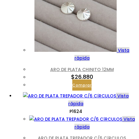
Vista
rápida
ARO DE PLATA CHINITO 12MM
$
26.880
Comprar
Vista
rápida
P1624
Vista
rápida
ARO DE PLATA TREPADOR C/6 CíRCULOS