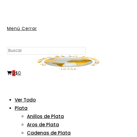
Ir
al
contenido
Menú
Cerrar
Buscar
Pulsa
en
Escape
esta
para
web
0
$
0
cerrar
el
panel
de
Ver Todo
búsqueda.
Plata
Anillos de Plata
Aros de Plata
Cadenas de Plata